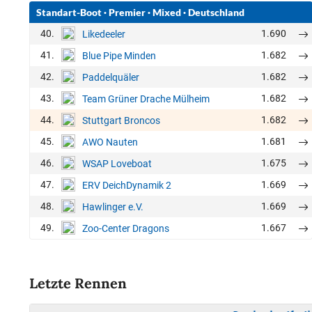
Standart-Boot
·
Premier
·
Mixed
·
Deutschland
40.
1.690
Likedeeler
41.
1.682
Blue Pipe Minden
42.
1.682
Paddelquäler
43.
1.682
Team Grüner Drache Mülheim
44.
1.682
Stuttgart Broncos
45.
1.681
AWO Nauten
46.
1.675
WSAP Loveboat
47.
1.669
ERV DeichDynamik 2
48.
1.669
Hawlinger e.V.
49.
1.667
Zoo-Center Dragons
Letzte Rennen