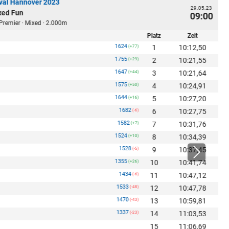
val Hannover 2023
29.05.23
xed Fun
09:00
 Premier · Mixed · 2.000m
Platz
Zeit
1624
1
10:12,50
(+77)
1755
2
10:21,55
(+29)
1647
3
10:21,64
(+44)
1575
4
10:24,91
(+50)
1644
5
10:27,20
(+16)
1682
6
10:27,75
(-6)
1582
7
10:31,76
(+7)
1524
8
10:34,39
(+10)
1528
9
10:37,45
(-5)
1355
10
10:41,74
(+26)
1434
11
10:47,12
(-6)
1533
12
10:47,78
(-48)
1470
13
10:59,81
(-43)
1337
14
11:03,53
(-23)
15
11:06,69