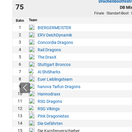
Drachenbootfesti
23
75
DB Mi
50
Finale · Standart-Boot ·
Team
Bahn
1
BIERGERMEISTER
2
ERV DeichDynamik
3
Concordia Dragons
4
Rail Dragons
5
The DraxX
6
Stuttgart Broncos
7
Al ShiSharks
8
Euer Lieblingsteam
9
hanova Taifun Dragons
10
Hannodraxx
11
RSG Dragons
12
RSG Vikings
13
Pink Dragonistas
14
Die Gefährten
15
Die Karpfenverschieber