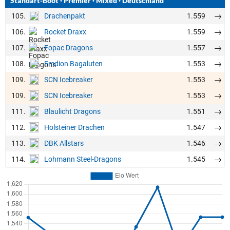
Standart-Boot
·
Premier
·
Mixed
·
Deutschland
105.
1.559
Drachenpakt
106.
1.559
Rocket Draxx
107.
1.557
Fopac Dragons
108.
1.553
Emdion Bagaluten
109.
1.553
SCN Icebreaker
109.
1.553
SCN Icebreaker
111.
1.551
Blaulicht Dragons
112.
1.547
Holsteiner Drachen
113.
1.546
DBK Allstars
114.
1.545
Lohmann Steel-Dragons