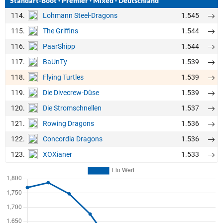
Standart-Boot
·
Premier
·
Mixed
·
Deutschland
114.
1.545
Lohmann Steel-Dragons
115.
1.544
The Griffins
116.
1.544
PaarShipp
117.
1.539
BaUnTy
118.
1.539
Flying Turtles
119.
1.539
Die Divecrew-Düse
120.
1.537
Die Stromschnellen
121.
1.536
Rowing Dragons
122.
1.536
Concordia Dragons
123.
1.533
XOXianer