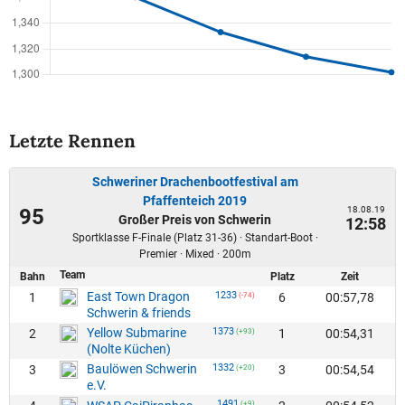
Letzte Rennen
Schweriner Drachenbootfestival am
Pfaffenteich 2019
18.08.19
95
Großer Preis von Schwerin
12:58
Sportklasse F-Finale (Platz 31-36) · Standart-Boot ·
Premier · Mixed · 200m
Team
Bahn
Platz
Zeit
East Town Dragon
1233
1
6
00:57,78
(-74)
Schwerin & friends
Yellow Submarine
1373
2
1
00:54,31
(+93)
(Nolte Küchen)
Baulöwen Schwerin
1332
3
3
00:54,54
(+20)
e.V.
1491
(+9)