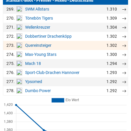
Standart-Boot
·
Premier
·
Mixed
·
Deutschland
269.
1.310
SWM Allstars
270.
1.309
Tönebön Tigers
271.
1.304
Wellenkreuzer
272.
1.302
Dobbertiner Drachenköpp
273.
1.302
Quereinsteiger
274.
1.300
Max-Young Stars
275.
1.294
Mach 18
276.
1.293
Sport-Club-Drachen Hannover
277.
1.292
Ypsomed
278.
1.292
Dumbo Power