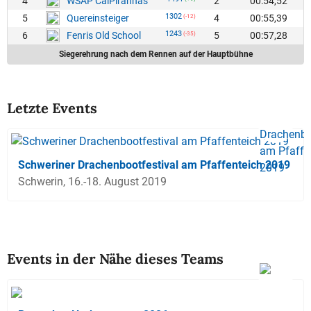
4
2
00:54,52
WSAP CaiPiranhas
1302
5
4
00:55,39
Quereinsteiger
(-12)
1243
6
5
00:57,28
Fenris Old School
(-35)
Siegerehrung nach dem Rennen auf der Hauptbühne
Letzte Events
Schweriner Drachenbootfestival am Pfaffenteich 2019
Schwerin, 16.-18. August 2019
Events in der Nähe dieses Teams