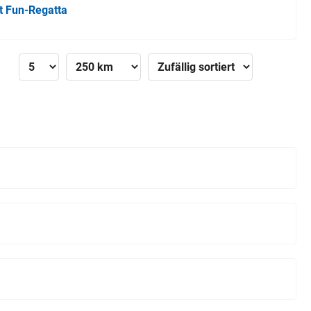
t Fun-Regatta
»