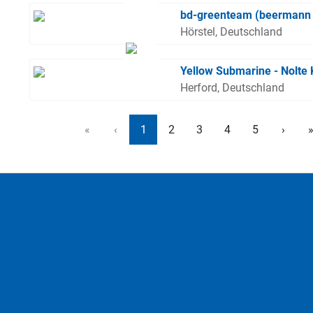
bd-greenteam (beermann
Hörstel, Deutschland
Yellow Submarine - Nolte
Herford, Deutschland
«
‹
1
2
3
4
5
›