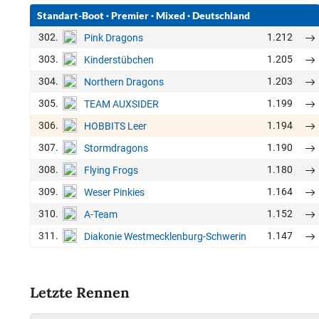
Standart-Boot
·
Premier
·
Mixed
·
Deutschland
302.
1.212
Pink Dragons
303.
1.205
Kinderstübchen
304.
1.203
Northern Dragons
305.
1.199
TEAM AUXSIDER
306.
1.194
HOBBITS Leer
307.
1.190
Stormdragons
308.
1.180
Flying Frogs
309.
1.164
Weser Pinkies
310.
1.152
A-Team
311.
1.147
Diakonie Westmecklenburg-Schwerin
Letzte Rennen