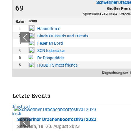
Schweriner Drache
19
69
Großer Preis
58
Sportklasse - D-Finale · Standa
Team
Bahn
1
Hannodraxx
2
BlackÜ30Pearls and Friends
3
Feuer an Bord
4
SCN Icebreaker
5
De Döspaddels
6
HOBBITS meet friends
Siegerehrung um 1
Letzte Events
Schweriner Drachenbootfestival 2023
Schwerin, 18.-20. August 2023