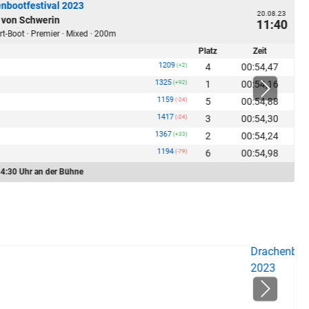
nbootfestival 2023
20.08.23
 von Schwerin
11:40
rt-Boot · Premier · Mixed · 200m
Platz
Zeit
1209
4
00:54,47
(+2)
1325
1
00:54,16
(+92)
1159
5
00:54,88
(-24)
1417
3
00:54,30
(-24)
1367
2
00:54,24
(+33)
1194
6
00:54,98
(-79)
4:30 Uhr an der Bühne