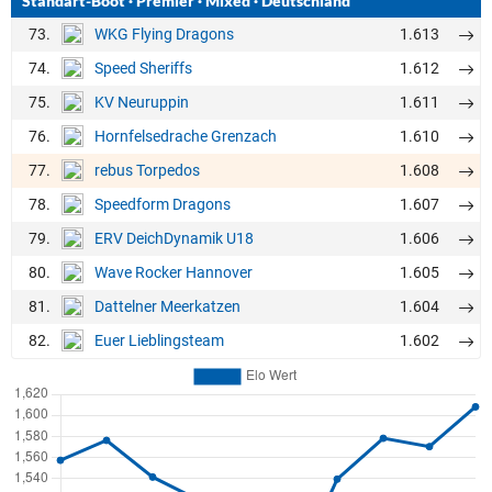
Standart-Boot
·
Premier
·
Mixed
·
Deutschland
73.
1.613
WKG Flying Dragons
74.
1.612
Speed Sheriffs
75.
1.611
KV Neuruppin
76.
1.610
Hornfelsedrache Grenzach
77.
1.608
rebus Torpedos
78.
1.607
Speedform Dragons
79.
1.606
ERV DeichDynamik U18
80.
1.605
Wave Rocker Hannover
81.
1.604
Dattelner Meerkatzen
82.
1.602
Euer Lieblingsteam