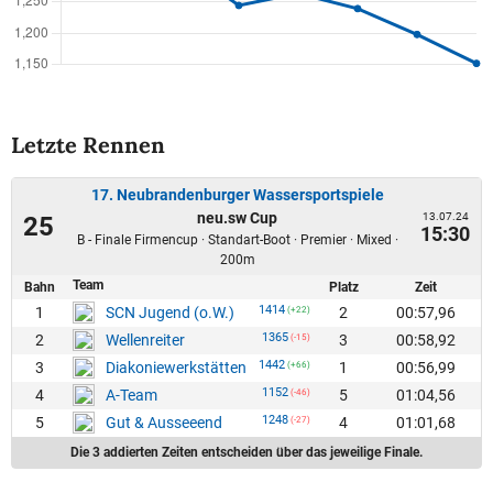
Letzte Rennen
17. Neubrandenburger Wassersportspiele
neu.sw Cup
13.07.24
25
15:30
B - Finale Firmencup · Standart-Boot · Premier · Mixed ·
200m
Team
Bahn
Platz
Zeit
1414
1
2
00:57,96
SCN Jugend (o.W.)
(+22)
1365
2
3
00:58,92
Wellenreiter
(-15)
1442
3
1
00:56,99
Diakoniewerkstätten
(+66)
1152
4
5
01:04,56
A-Team
(-46)
1248
5
4
01:01,68
Gut & Ausseeend
(-27)
Die 3 addierten Zeiten entscheiden über das jeweilige Finale.