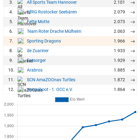
3.
2.101
All Sports Team Hannover
4.
2.079
KfRG Rostocker Seebären
5.
2.073
Fette Motte
6.
2.063
Team Roter Drache Mülheim
7.
1.966
Sporting Dragons
8.
1.933
de Zuariner
9.
1.929
Entsorger
10.
1.885
Arabros
11.
1.872
SCN AmaZOOnas Turtles
12.
1.864
Vengaboot - 1. OCC e.V.