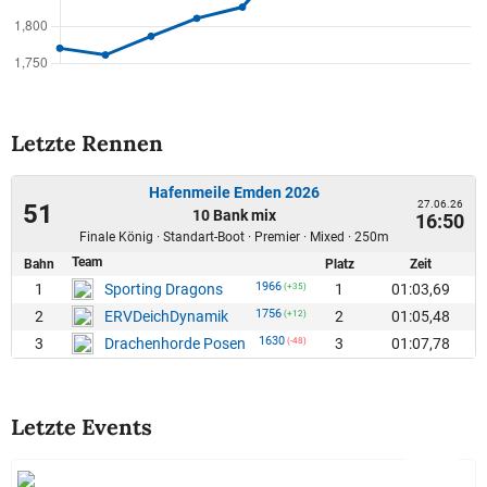
Letzte Rennen
Hafenmeile Emden 2026
27.06.26
51
10 Bank mix
16:50
Finale König · Standart-Boot · Premier · Mixed · 250m
Team
Bahn
Platz
Zeit
1966
1
1
01:03,69
Sporting Dragons
(+35)
1756
2
2
01:05,48
ERVDeichDynamik
(+12)
1630
3
3
01:07,78
Drachenhorde Posen
(-48)
Letzte Events