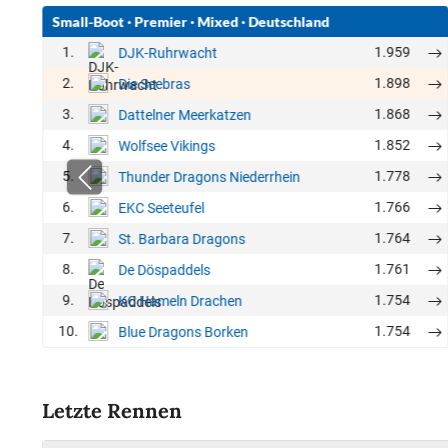
Small-Boot
·
Premier
·
Mixed
·
Deutschland
1.
1.959
DJK-Ruhrwacht
2.
1.898
Die Seebras
3.
1.868
Dattelner Meerkatzen
4.
1.852
Wolfsee Vikings
5.
1.778
Thunder Dragons Niederrhein
6.
1.766
EKC Seeteufel
7.
1.764
St. Barbara Dragons
8.
1.761
De Döspaddels
9.
1.754
KC Hameln Drachen
10.
1.754
Blue Dragons Borken
Letzte Rennen