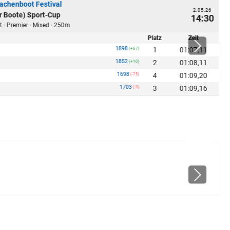
achenboot Festival
2.05.26
r Boote) Sport-Cup
14:30
t · Premier · Mixed · 250m
Platz
Zeit
1898
1
01:07,11
(+67)
1852
2
01:08,11
(+10)
1698
4
01:09,20
(-75)
1703
3
01:09,16
(-3)