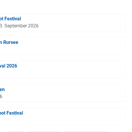
t Festival
13. September 2026
m Rursee
val 2026
gen
26
ot Festival