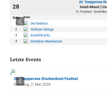
20. Toeppersee Dr
23
28
Small-Mixed (12e
00
13. Finallauf · Small-Boo
Team
Bahn
1
Die Seebras
2
Wolfsee Vikings
3
RUHRTEUFEL
4
Dattelner Meerkatzen
Letzte Events
20. Toeppersee Drachenboot Festival
Duisburg, 2. Mai 2026