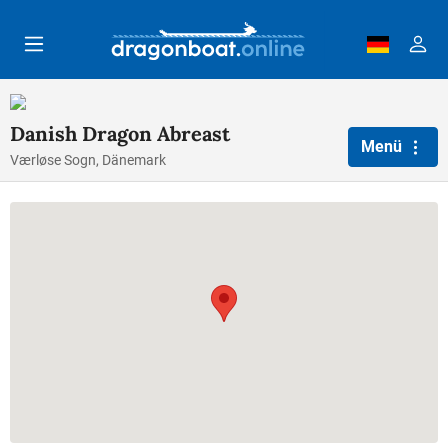
Zum Hauptinhalt springen
Danish Dragon Abreast
Menü
Værløse Sogn, Dänemark